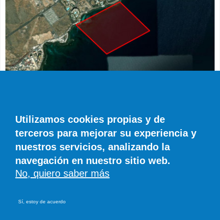
ACTUALIDAD
Restringida la navegación frente a la
Utilizamos cookies propias y de
Residencia de La Mareta hasta el 24 de
terceros para mejorar su experiencia y
agosto por las vacaciones de Pedro Sánchez
nuestros servicios, analizando la
Diario de Lanzarote
23 COMENTARIOS
navegación en nuestro sitio web.
No, quiero saber más
© SIROCO INFORMACIÓN SL | Tel. 828 081 655 - 606 845 886 |
info@eldiariodecanarias.com
Sí, estoy de acuerdo
Aviso legal
|
Política de cookies
Desarrollado en Drupal por Suomitech