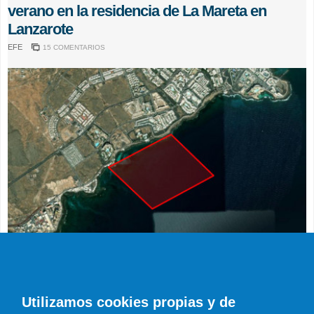
verano en la residencia de La Mareta en
Lanzarote
EFE
15 COMENTARIOS
ACTUALIDAD
Restringida la navegación frente a la
Utilizamos cookies propias y de
Residencia de La Mareta hasta el 24 de