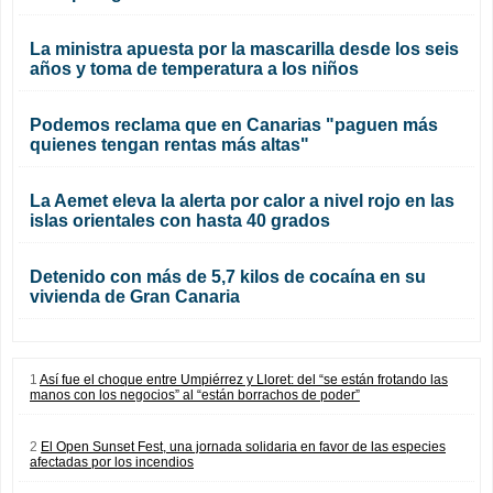
La ministra apuesta por la mascarilla desde los seis
años y toma de temperatura a los niños
Podemos reclama que en Canarias "paguen más
quienes tengan rentas más altas"
La Aemet eleva la alerta por calor a nivel rojo en las
islas orientales con hasta 40 grados
Detenido con más de 5,7 kilos de cocaína en su
vivienda de Gran Canaria
1
Así fue el choque entre Umpiérrez y Lloret: del “se están frotando las
manos con los negocios” al “están borrachos de poder”
2
El Open Sunset Fest, una jornada solidaria en favor de las especies
afectadas por los incendios