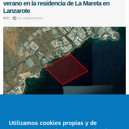
verano en la residencia de La Mareta en
Lanzarote
EFE
15 COMENTARIOS
ACTUALIDAD
Restringida la navegación frente a la
Utilizamos cookies propias y de
Residencia de La Mareta hasta el 24 de