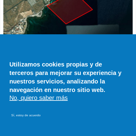
ACTUALIDAD
Restringida la navegación frente a la
Utilizamos cookies propias y de
Residencia de La Mareta hasta el 24 de
terceros para mejorar su experiencia y
agosto por las vacaciones de Pedro Sánchez
nuestros servicios, analizando la
Diario de Lanzarote
23 COMENTARIOS
navegación en nuestro sitio web.
No, quiero saber más
© SIROCO INFORMACIÓN SL | Tel. 828 081 655 - 606 845 886 |
info@eldiariodecanarias.com
Sí, estoy de acuerdo
Aviso legal
|
Política de cookies
Desarrollado en Drupal por Suomitech