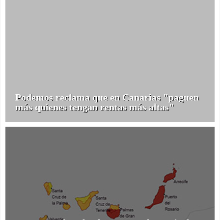
Podemos reclama que en Canarias "paguen
más quienes tengan rentas más altas"