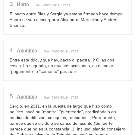
3
Harto
Sáb, 08/06/2019 - 17:17
El pacto entre Blas y Sergio ya estaba firmado hace tiempo.
Ahora se van a incorporar Alejandro, Marcelino y Andrés
Brianso.
4
Anónimo
Sáb, 08/06/2019 - 17:28
Entre este dúo, ¿qué hay, pacto o "pacsta" ? O las dos
cosas. Lo segundo, en muchas ocasiones, es el mejor
"pegamento" o "cemento" para unir ...
5
Anónimo
Sáb, 08/06/2019 - 17:56
Sergio, en 2011, en la puesta de largo que hizo como
político, sacó su "mantra" "puenteario", predicándolo en
medios de difusión, coloquios, reuniones... Pero pronto,
parece que se olvidó o se cansó del asunto.(Su fuerte
parece que no es la constancia...). Incluso, siendo consejero
del Cabildo y alcalde de Tuineje, no sacó su "mantra".