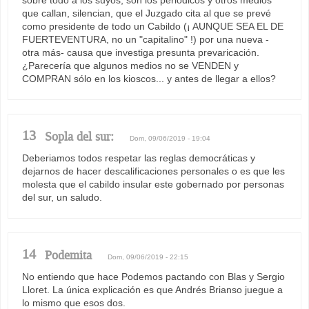
sobre todo a los suyos, son los periódicos y otros medios
que callan, silencian, que el Juzgado cita al que se prevé
como presidente de todo un Cabildo (¡ AUNQUE SEA EL DE
FUERTEVENTURA, no un "capitalino" !) por una nueva -
otra más- causa que investiga presunta prevaricación.
¿Parecería que algunos medios no se VENDEN y
COMPRAN sólo en los kioscos... y antes de llegar a ellos?
13
Sopla del sur:
Dom, 09/06/2019 - 19:04
Deberiamos todos respetar las reglas democráticas y
dejarnos de hacer descalificaciones personales o es que les
molesta que el cabildo insular este gobernado por personas
del sur, un saludo.
14
Podemita
Dom, 09/06/2019 - 22:15
No entiendo que hace Podemos pactando con Blas y Sergio
Lloret. La única explicación es que Andrés Brianso juegue a
lo mismo que esos dos.