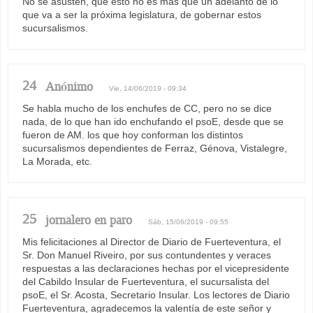
No se asusten, que esto no es más que un adelanto de lo
que va a ser la próxima legislatura, de gobernar estos
sucursalismos.
24
Anónimo
Vie, 14/06/2019 - 09:34
Se habla mucho de los enchufes de CC, pero no se dice
nada, de lo que han ido enchufando el psoE, desde que se
fueron de AM. los que hoy conforman los distintos
sucursalismos dependientes de Ferraz, Génova, Vistalegre,
La Morada, etc.
25
jornalero en paro
Sáb, 15/06/2019 - 09:55
Mis felicitaciones al Director de Diario de Fuerteventura, el
Sr. Don Manuel Riveiro, por sus contundentes y veraces
respuestas a las declaraciones hechas por el vicepresidente
del Cabildo Insular de Fuerteventura, el sucursalista del
psoE, el Sr. Acosta, Secretario Insular. Los lectores de Diario
Fuerteventura, agradecemos la valentía de este señor y