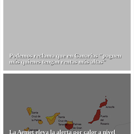
Podemos reclama que en Canarias "paguen
más quienes tengan rentas más altas"
La Aemet eleva la alerta por calor a nivel