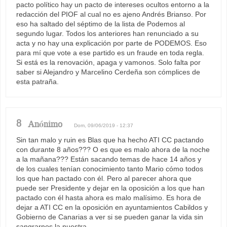
pacto político hay un pacto de intereses ocultos entorno a la
redacción del PIOF al cual no es ajeno Andrés Brianso. Por
eso ha saltado del séptimo de la lista de Podemos al
segundo lugar. Todos los anteriores han renunciado a su
acta y no hay una explicación por parte de PODEMOS. Eso
para mí que vote a ese partido es un fraude en toda regla.
Si está es la renovación, apaga y vamonos. Solo falta por
saber si Alejandro y Marcelino Cerdeña son cómplices de
esta patraña.
8
Anónimo
Dom, 09/06/2019 - 12:37
Sin tan malo y ruin es Blas que ha hecho ATI CC pactando
con durante 8 años??? O es que es malo ahora de la noche
a la mañana??? Están sacando temas de hace 14 años y
de los cuales tenían conocimiento tanto Mario cómo todos
los que han pactado con él. Pero al parecer ahora que
puede ser Presidente y dejar en la oposición a los que han
pactado con él hasta ahora es malo malísimo. Es hora de
dejar a ATI CC en la oposición en ayuntamientos Cabildos y
Gobierno de Canarias a ver si se pueden ganar la vida sin
sangrarnos la nuestra.