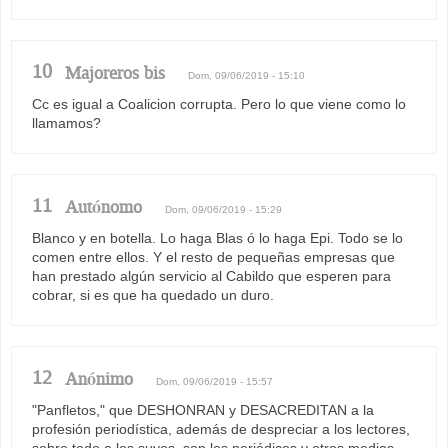
10
Majoreros bis
Dom, 09/06/2019 - 15:10
Cc es igual a Coalicion corrupta. Pero lo que viene como lo
llamamos?
11
Autónomo
Dom, 09/06/2019 - 15:29
Blanco y en botella. Lo haga Blas ó lo haga Epi. Todo se lo
comen entre ellos. Y el resto de pequeñas empresas que
han prestado algún servicio al Cabildo que esperen para
cobrar, si es que ha quedado un duro.
12
Anónimo
Dom, 09/06/2019 - 15:57
"Panfletos," que DESHONRAN y DESACREDITAN a la
profesión periodística, además de despreciar a los lectores,