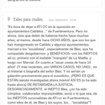
9
Tales para cuales.
Dom, 09/06/2019 - 15:09
"Es hora de dejar a ATI CC en la oposición en
ayuntamientos Cabildos..." de Fuerteventura. Pero no
ahora, sino que debió de haberse hecho hace muchos
años; al menos, desde hace OCHO AÑOS, que son los que
han mangoneado en Cabildo y algunos ayuntamientos,
merced a los "socialistas", especialmente de Blas, que ha
compartido desgobiernos- y BENEFICIOS- con los INEPTOS
ati-cc; primero con el inefable "marqués" de La Matilla, y
luego con Marcial. En cuanto a "sacar cosas de hace 14
años" (Y más recientes, son VARIOS CASOS, NO UNO) , es
el historial o biografía del señor Blas. Y no serían un
galardón precisamente para el susodicho, ¡PERO ES QUE
ESTÁN siendo investigadas ahora mismo! ASÍ ES (o ha sido
hasta ahora) DE RETARDADA LA JUSTICIA,
DESGRACIADAMENTE. el INEPTO Blas, ¿no ha sido
cómplice, colaborador imprescindible, socio o lo que sea, de
los INEPTOS sucursalistas de ATI-cc en Fuerteventura;
como ellos de él, de Blas y los suyos, los... "socialistas"?