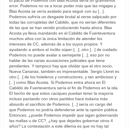
El pacto de Podemos con Blas Acosta sería un gravísimos
error. Podemos no va a tocar poder más que las migajas y
Blas Acosta se vería avalado para seguir con su [...].
Podemos sufriría un desgaste brutal al verse salpicado por
todas las corruptelas del Cabildo, que no serían diferentes
de las que se han venido produciendo hasta ahora. Blas
Acosta ya lleva mandando en el Cabildo de Fuerteventura
muchos años con la única limitación de atender los
intereses de CC, además de a los suyos propios. Y
ayudando a ambos el ínclito súper-[...]; otro [...] de cuidado.
Podemos no puede avalar a semejante [...]; eso por no
hablar de las varias acusaciones judiciales que tiene
pendientes. Y tampoco hay que olvidar que el otro socio,
Nueva Canarias, también es impresentable. Sergio Lloret es
otro [...] de los hoteleros y constructores, y tan ambicioso y
[...] como Blas Acosta. Si Podemos entra ahora en El
Cabildo de Fuerteventura sería el fin de Podemos en la isla.
El hecho de que estos caciques puedan tener la mayoría
incluso pactando con otros partidos hace todavía más
absurdo el sacrificio de Podemos. [...] sería un cargo del
que Podemos no podría defenderse ante la opinión pública.
Entonces, ¿puede Podemos impedir que sigan gobernando
las mafias u de CC?, ¿hay que dejarles gobernar otros 4
años? La contestación a este dilema es que no hay tal