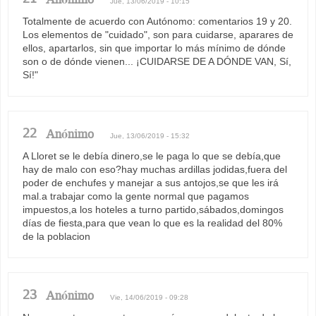
Jue, 13/06/2019 - 10:15
Totalmente de acuerdo con Autónomo: comentarios 19 y 20.
Los elementos de "cuidado", son para cuidarse, aparares de
ellos, apartarlos, sin que importar lo más mínimo de dónde
son o de dónde vienen... ¡CUIDARSE DE A DÓNDE VAN, Sí,
Sí!"
22
Anónimo
Jue, 13/06/2019 - 15:32
A Lloret se le debía dinero,se le paga lo que se debía,que
hay de malo con eso?hay muchas ardillas jodidas,fuera del
poder de enchufes y manejar a sus antojos,se que les irá
mal.a trabajar como la gente normal que pagamos
impuestos,a los hoteles a turno partido,sábados,domingos
días de fiesta,para que vean lo que es la realidad del 80%
de la poblacion
23
Anónimo
Vie, 14/06/2019 - 09:28