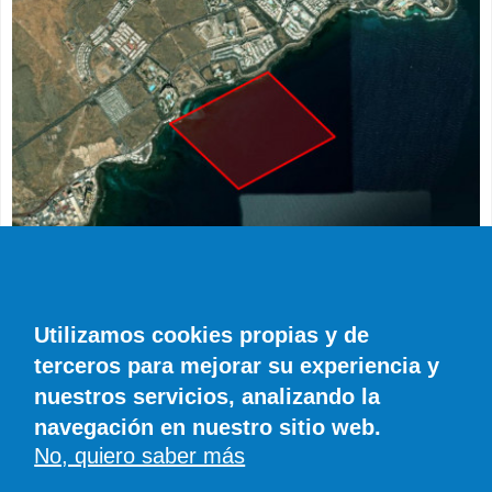
ACTUALIDAD
Restringida la navegación frente a la
Utilizamos cookies propias y de
Residencia de La Mareta hasta el 24 de
terceros para mejorar su experiencia y
agosto por las vacaciones de Pedro Sánchez
nuestros servicios, analizando la
Diario de Lanzarote
23 COMENTARIOS
navegación en nuestro sitio web.
No, quiero saber más
© SIROCO INFORMACIÓN SL | Tel. 828 081 655 - 606 845 886 |