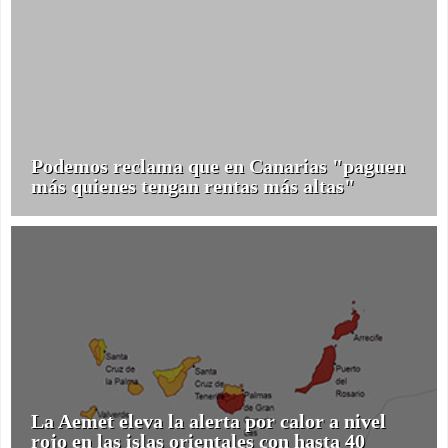
Podemos reclama que en Canarias "paguen
más quienes tengan rentas más altas"
La Aemet eleva la alerta por calor a nivel
rojo en las islas orientales con hasta 40