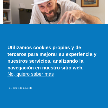
Utilizamos cookies propias y de
terceros para mejorar su experiencia y
DESTACAMOS
Chk, leyenda de los platos: “Hay muchos DJs
nuestros servicios, analizando la
que se basan en su imagen”
navegación en nuestro sitio web.
No, quiero saber más
M. Riveiro
0 COMENTARIOS
El majorero Manuel Moreno analiza con ironía el fenómeno de los
DJs que utilizan su imagen, al calor de las redes sociales, mientras
prepara la final ibérica del DMC.
Sí, estoy de acuerdo